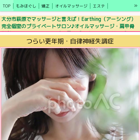
»
TOP
もみほぐし
矯正
オイルマッサージ
エステ
キャンペーン情報
アクセス
ブログ
施術の効果
LINE予約
大分市萩原でマッサージと言えば！Earthing（アーシング）
完全個室のプライベートサロン♪オイルマッサージ・肩甲骨
モニター募集
セラピスト
更年期・自律神経の乱れ
剥がし・ドライヘッドスパ・足ツボ・オイルマッサージ
つらい更年期・自律神経失調症