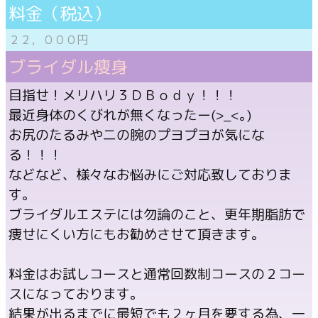
料金（税込）
２２，０００円
ブライダル痩身
目指せ！メリハリ３ＤＢｏｄｙ！！！
最近身体のくびれが無くなったー(>_<｡)
お尻のたるみや二の腕のプヨプヨが気にな
る！！！
などなど、様々なお悩みにご対応致しておりま
す。
ブライダルエステには勿論のこと、更年期脂肪で
痩せにくい方にもお勧めさせて頂きます。
料金はお試しコースと通常回数制コースの２コー
スになっております。
結果が出るまでに最短でも２ヶ月を要する為、一