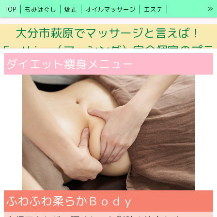
»
TOP
もみほぐし
矯正
オイルマッサージ
エステ
キャンペーン情報
アクセス
ブログ
施術の効果
LINE予約
大分市萩原でマッサージと言えば！
モニター募集
セラピスト
更年期・自律神経の乱れ
Earthing（アーシング）完全個室のプラ
ダイエット痩身メニュー
イベートサロン♪オイルマッサージ・肩
甲骨剥がし・ドライヘッドスパ・足ツ
ボ・オイルマッサージ
ふわふわ柔らかＢｏｄｙ