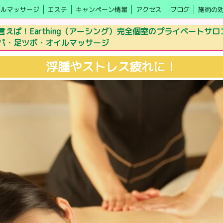
イルマッサージ
エステ
キャンペーン情報
アクセス
ブログ
施術の
更年期・自律神経の乱れ
えば！Earthing（アーシング）完全個室のプライベートサ
パ・足ツボ・オイルマッサージ
浮腫やストレス疲れに！