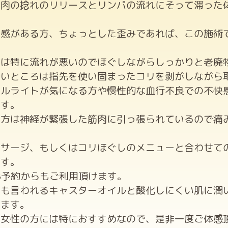
筋肉の捻れのリリースとリンパの流れにそって滞った
快感がある方、ちょっとした歪みであれば、この施術
所は特に流れが悪いのでほぐしながらしっかりと老廃
酷いところは指先を使い固まったコリを剥がしながら
セルライトが気になる方や慢性的な血行不良での不快
です。
い方は神経が緊張した筋肉に引っ張られているので痛
ッサージ、もしくはコリほぐしのメニューと合わせて
ます。
B予約からもご利用頂けます。
とも言われるキャスターオイルと酸化しにくい肌に潤
います。
は女性の方には特におすすめなので、是非一度ご体感