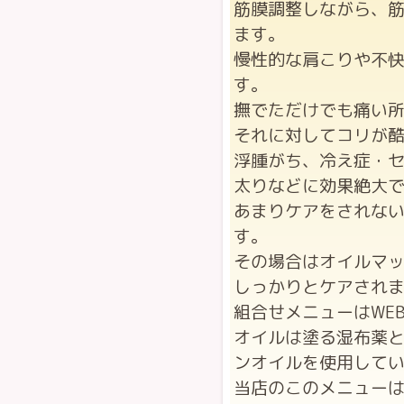
筋膜調整しながら、
ます。
慢性的な肩こりや不
す。
撫でただけでも痛い
それに対してコリが
浮腫がち、冷え症・
太りなどに効果絶大
あまりケアをされな
す。
その場合はオイルマ
しっかりとケアされ
組合せメニューはWE
オイルは塗る湿布薬
ンオイルを使用して
当店のこのメニュー