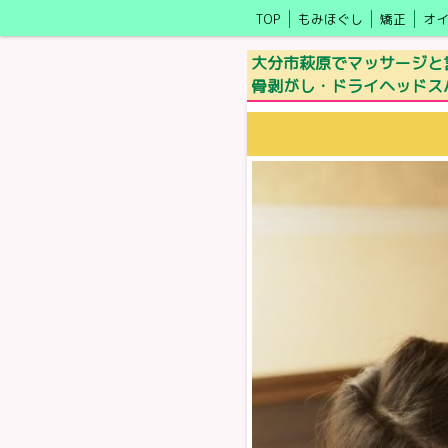
TOP
もみほぐし
矯正
オ
モニター募集
セラピスト
大分市萩原でマッサージと言
骨剥がし・ドライヘッドス